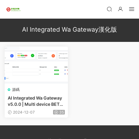
AI Integrated Wa Gateway漢化版
源碼
AI Integrated Wa Gateway
v5.0.0 | Multi device BETA |
MPWA MD ( Extended Lice
2024-12-07
35
nse )