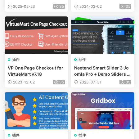
2025-02-23
35
2024-02-02
35
插件
插件
VP One Page Checkout for
Nextend Smart Slider 3 Jo
VirtueMart v7.18
omla Pro + Demo Sliders v
3.5.1.17
2023-12-02
35
2023-07-31
35
插件
插件