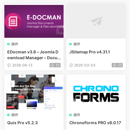
插件
插件
EDocman v3.6 – Joomla D
JSitemap Pro v4.31.1
ownload Manager – Docu
ments Management
2026-06-13
35
2025-03-03
35
插件
插件
Quix Pro v5.2.3
ChronoForms PRO v8.0.17