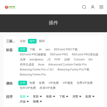
插件
三級分
全部
插件
模闆
類
全部
下載
AI
seo
RSForm! PRO下載
标簽
RSForm! PRO破解版
RSForm! PRO
RSForm! PRO漢化版
法律
wordpress
JS
PHP
品牌
Convert
Aki
表單生成器
Avas
Advanced Custom Fields Pro
Breezing Forms Pro v1.9.1
Breezing Forms Pro下載
Breezing Forms Pro
全部
免費
收費
VIP免費
VIP優惠
包季VIP免費
價格
包年VIP免費
終身VIP免費
排序
最新
更新
推薦
下載
浏覽
點贊
評論
随機