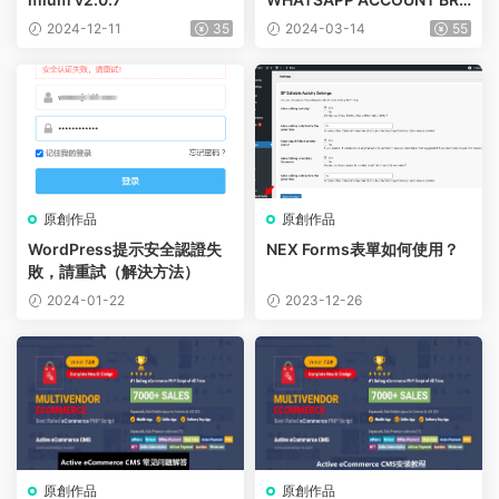
WSER + WHATSAPP WARM
2024-12-11
35
2024-03-14
55
ER / ACCOUNT ENGAGER
(FULL RESALLER)
原創作品
原創作品
WordPress提示安全認證失
NEX Forms表單如何使用？
敗，請重試（解決方法）
2024-01-22
2023-12-26
原創作品
原創作品