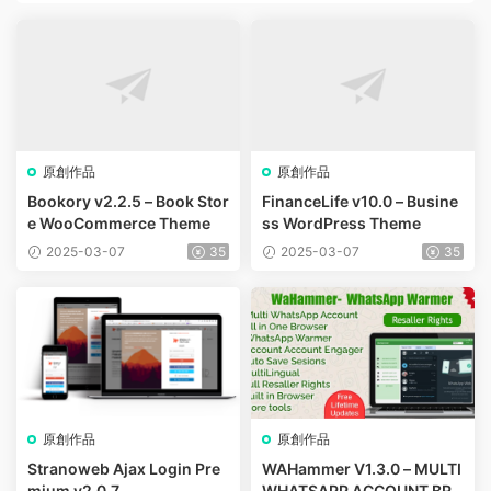
原創作品
原創作品
Bookory v2.2.5 – Book Stor
FinanceLife v10.0 – Busine
e WooCommerce Theme
ss WordPress Theme
2025-03-07
35
2025-03-07
35
原創作品
原創作品
Stranoweb Ajax Login Pre
WAHammer V1.3.0 – MULTI
mium v2.0.7
WHATSAPP ACCOUNT BRO