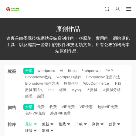
原創作品
這裏是由學課技術網站長編寫制作的一些原創、實用的、網站優化
工具，以及編寫一些常用的軟件和技術類文章。所有公布的均爲本
站原創作品。
全部
wordpress
AI
https
Erphpdown
PHP
标簽
Erphpdown教程
wordpress插件
Erphpdown使用方法
Erphpdown操作方法
原創作品
WooCommerce
下載
數據庫語句
this
經曆
Mysql
大數據
大數據分析
經理
編譯
全部
免費
收費
VIP免費
VIP優惠
包季VIP免費
價格
包年VIP免費
終身VIP免費
排序
最新
更新
推薦
下載
浏覽
點贊
評論
随機