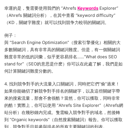
幸運的是，隻需要使用我們的 “Ahrefs
Keywords
Explorer”
（Ahrefs 關鍵詞分析），在其中查看 “keyword difficulty”
（KD，關鍵字難度）就可以找到競争力較弱的關鍵詞。
例子：
與 “Search Engine Optimization”（搜索引擎優化）相關的大
多數關鍵詞，具有非常高的關鍵詞難度。但是，有一個關鍵詞
難度非常的低的詞彙，似乎更容易排名.…..“What does SEO
stand for”（SEO的意思是什麽）你可以在此處了解，我們是如
何計算關鍵詞難度分數的。
4. 找到競争對手的大流量入口關鍵詞，同時把它們“偷”過來！
如果你能确切了解競争對手排名的關鍵字，以及這些關鍵字帶
來的搜索流量，那會不會很酷？當然，你可以獲取，同時非常
的酷！實際上，你可以使用 “Ahrefs Site Explorer”（Ahrefs網
站分析）在幾秒鍾内完成。隻需輸入競争對手的域名，然後轉
到 “Organic keywords”（自然搜索關鍵詞）報告。你可以獲取
到，競争對手目前參與排名的所有主要關鍵詞的列表。