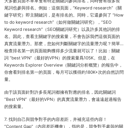
大多數頁面不單單隻有特定關鍵詞參與排名，同時會有很多長
尾詞也參與排名。例如：這個頁面，“Keyword research”（關
鍵字研究）即主關鍵詞，是有排名的。同時，它還參與了 “How
to do keyword research”（如何做關鍵詞研究），“SEO
Keyword research”（SEO關鍵詞研究）以及許多其他詞的排
名。因此，查看主關鍵字的搜索量，不會告訴我們這個頁面的
真實流量潛力。那麽，您如何判斷關鍵字的流量潛力呢？簡單…
檢查排名第一的頁面能夠獲得多少流量就可以了！比如：關鍵
詞 “best VPN”（最好的VPN）的搜索量爲105K。但是，在
Keywords Explorer Overview（關鍵詞分析概覽）的報告中，
你會看到排名第一的頁面，每月可以獲得約180K+次的自然訪問
量。
由于該頁面針對許多長尾詞都擁有對應的排名，因此關鍵詞
“Best VPN”（最好的VPN）的真實流量潛力，會遠遠超過報告
的搜索量。
7. 找到自己與競争對手的内容差距，并補充這些内容！
“Content Gap”（内容差距機會），指的是，競争對手參與的關