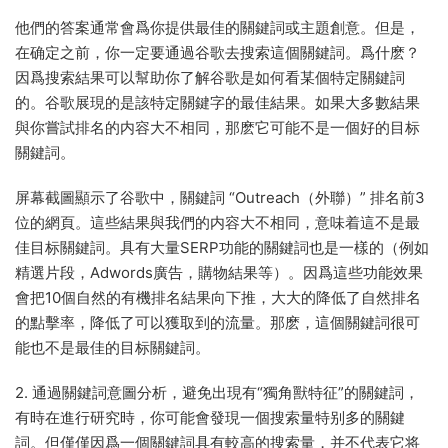
他們的答案通常會爲你提供最佳的關鍵詞或主題創意。但是，
在确定之前，你一定要通過谷歌去搜索這個關鍵詞。爲什麽？
因爲搜索結果可以幫助你了解谷歌是如何看某個特定關鍵詞
的。谷歌展現的是該特定關鍵字的最佳結果。如果大多數結果
與你嘗試排名的内容大不相同，那麽它可能不是一個好的目标
關鍵詞。
屏幕截圖顯示了谷歌中，關鍵詞 “Outreach（外聯）” 排名前3
位的網頁。這些結果與我們的内容大不相同，意味着這不是最
佳目标關鍵詞。具有大量SERP功能的關鍵詞也是一樣的（例如
精選片段，Adwords廣告，購物結果等）。因爲這些功能效果
會把10個自然的有機排名結果向下推，大大的降低了自然排名
的點擊率，降低了可以獲取到的流量。那麽，這個關鍵詞很可
能也不是最佳的目标關鍵詞。
2. 通過關鍵詞意圖分析，避免出現有“獨角獸特征”的關鍵詞，
有時在進行研究時，你可能會發現一個搜索量特别多的關鍵
詞。但僅僅因爲一個關鍵詞具有較高的搜索量，并不代表它将