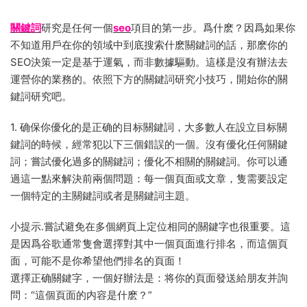
關鍵詞
研究是任何一個
seo
項目的第一步。爲什麽？因爲如果你
不知道用戶在你的領域中到底搜索什麽關鍵詞的話，那麽你的
SEO決策一定是基于運氣，而非數據驅動。這樣是沒有辦法去
運營你的業務的。依照下方的關鍵詞研究小技巧，開始你的關
鍵詞研究吧。
1. 确保你優化的是正确的目标關鍵詞，大多數人在設立目标關
鍵詞的時候，經常犯以下三個錯誤的一個。沒有優化任何關鍵
詞；嘗試優化過多的關鍵詞；優化不相關的關鍵詞。你可以通
過這一點來解決前兩個問題：每一個頁面或文章，隻需要設定
一個特定的主關鍵詞或者是關鍵詞主題。
小提示.嘗試避免在多個網頁上定位相同的關鍵字也很重要。這
是因爲谷歌通常隻會選擇對其中一個頁面進行排名，而這個頁
面，可能不是你希望他們排名的頁面！
選擇正确關鍵字，一個好辦法是：将你的頁面發送給朋友并詢
問：“這個頁面的内容是什麽？”