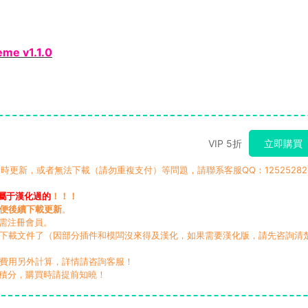
me v1.1.0
VIP 5折
立即購買
時更新，或者無法下載（請勿重複支付）等問題，請聯系客服QQ：12525282
屬于漢化過的
！！！
便後續下載更新
。
無需注冊會員。
動下載文件了（因部分插件和模闆沒來得及漢化，如果需要漢化版，請先咨詢清
，費用另外計算，詳情請咨詢客服！
積分，購買時請提前知曉！