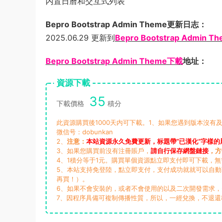
内置日曆和交互式列表
Bepro Bootstrap Admin Theme更新日志：
2025.06.29 更新到
Bepro Bootstrap Admin The
Bepro Bootstrap Admin Theme下載
地址：
資源下載
35
下載價格
積分
此資源購買後1000天内可下載。1、如果您遇到版本沒有及
微信号：dobunkan
2、
注意：
本站資源永久免費更新，标題帶“已漢化”字樣的
3、如果您購買前沒有注冊賬戶，
請自行保存網盤鏈接
，方
4、1積分等于1元。購買單個資源點立即支付即可下載，
5、本站支持免登陸，點立即支付，支付成功就就可以自
再買！）。
6、如果不會安裝的，或者不會使用的以及二次開發需求
7、因程序具備可複制傳播性質，所以，一經兌換，不退還