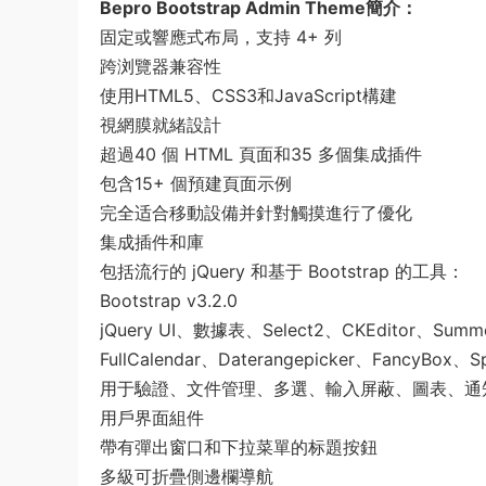
Bepro Bootstrap Admin Theme簡介：
固定或響應式布局，支持 4+ 列
跨浏覽器兼容性
使用HTML5、CSS3和JavaScript構建
視網膜就緒設計
超過40 個 HTML 頁面和35 多個集成插件
包含15+ 個預建頁面示例
完全适合移動設備并針對觸摸進行了優化
集成插件和庫
包括流行的 jQuery 和基于 Bootstrap 的工具：
Bootstrap v3.2.0
jQuery UI、數據表、Select2、CKEditor、Summe
FullCalendar、Daterangepicker、FancyBox、S
用于驗證、文件管理、多選、輸入屏蔽、圖表、通
用戶界面組件
帶有彈出窗口和下拉菜單的标題按鈕
多級可折疊側邊欄導航