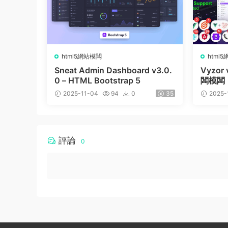
html5網站模闆
html
Sneat Admin Dashboard v3.0.
Vyzo
0 – HTML Bootstrap 5
闆模闆
2025-11-04
94
0
35
2025-
評論
0