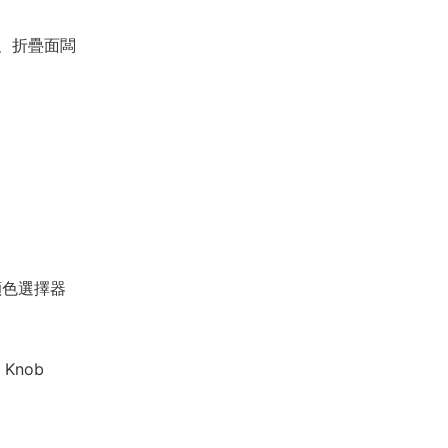
、折疊面闆
顔色選擇器
 Knob