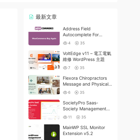
最新文章
Address Field
Autocomplete For
WooCommerce v1.3.2
4
35
VoltEdge v11 – 電工電氣
維修 WordPress 主題
7
35
Flexora Chiropractors
Message and Physical
Therapists WordPress
6
35
Theme v10
SocietyPro Saas-
Society Management
Software v1.0.73
11
35
MainWP SSL Monitor
Extension v5.2