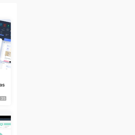
as
35