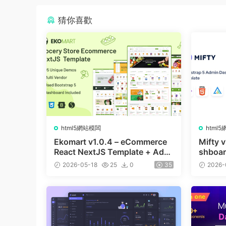
猜你喜歡
html5網站模闆
html
Ekomart v1.0.4 – eCommerce
Mifty 
React NextJS Template + Admi
shboar
n Dashboard
2026-05-18
25
0
35
2026-