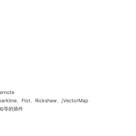
rnote
parkline、Flot、Rickshaw、jVectorMap
知等的插件