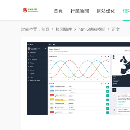
首頁
行業新聞
網站優化
模
當前位置：
首頁
模闆插件
html5網站模闆
正文