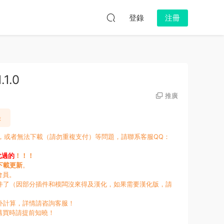
登錄
注冊
.1.0
推廣
錄
新，或者無法下載（請勿重複支付）等問題，請聯系客服QQ：
化過的
！！！
下載更新
。
會員。
件了（因部分插件和模闆沒來得及漢化，如果需要漢化版，請
外計算，詳情請咨詢客服！
購買時請提前知曉！