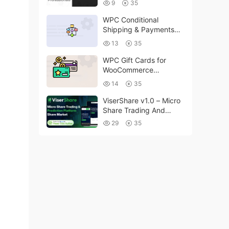
9
35
WPC Conditional
Shipping & Payments
(Premium) v1.0.2
13
35
WPC Gift Cards for
WooCommerce
(Premium) v1.0.2
14
35
ViserShare v1.0 – Micro
Share Trading And
Prediction Platform |
29
35
Share Market