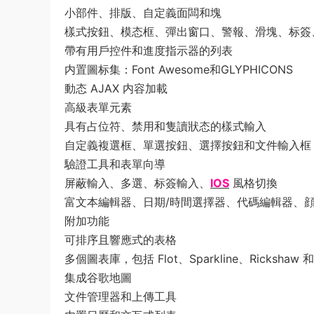
小部件、排版、自定義面闆和塊
樣式按鈕、模态框、彈出窗口、警報、滑塊、标簽
帶有用戶控件和進度指示器的列表
内置圖标集：Font Awesome和GLYPHICONS
動态 AJAX 内容加載
高級表單元素
具有占位符、禁用和隻讀狀态的樣式輸入
自定義複選框、單選按鈕、選擇按鈕和文件輸入框
驗證工具和表單向導
屏蔽輸入、多選、标簽輸入、
IOS
風格切換
富文本編輯器、日期/時間選擇器、代碼編輯器、
附加功能
可排序且響應式的表格
多個圖表庫，包括 Flot、Sparkline、Rickshaw 和
集成谷歌地圖
文件管理器和上傳工具