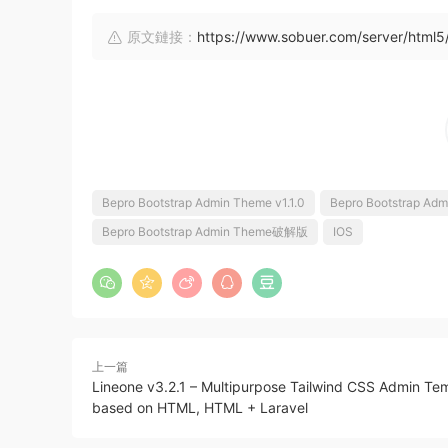
原文鏈接：
https://www.sobuer.com/server/html
Bepro Bootstrap Admin Theme v1.1.0
Bepro Bootstrap A
Bepro Bootstrap Admin Theme破解版
IOS
上一篇
Lineone v3.2.1 – Multipurpose Tailwind CSS Admin Te
based on HTML, HTML + Laravel