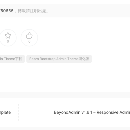
5/50655
，轉載請注明出處。
0
0
dmin Theme下載
Bepro Bootstrap Admin Theme漢化版
mplate
BeyondAdmin v1.6.1 – Responsive Admi