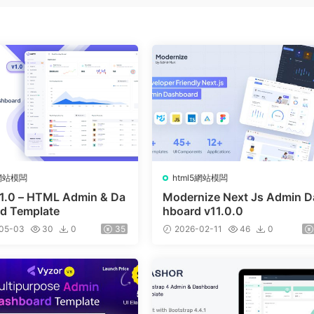
5網站模闆
html5網站模闆
v1.0 – HTML Admin & Da
Modernize Next Js Admin D
d Template
hboard v11.0.0
05-03
30
0
35
2026-02-11
46
0