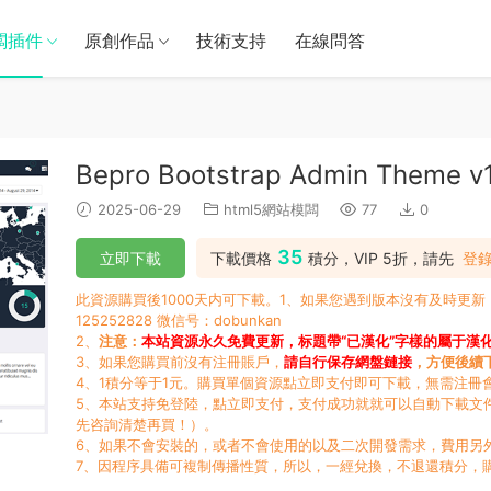
闆插件
原創作品
技術支持
在線問答
Bepro Bootstrap Admin Theme v1
2025-06-29
html5網站模闆
77
0
35
立即下載
下載價格
積分，VIP 5折，請先
登
此資源購買後1000天内可下載。1、如果您遇到版本沒有及時更
125252828 微信号：dobunkan
2、
注意：
本站資源永久免費更新，标題帶“已漢化”字樣的屬于漢
3、如果您購買前沒有注冊賬戶，
請自行保存網盤鏈接
，方便後續
4、1積分等于1元。購買單個資源點立即支付即可下載，無需注冊
5、本站支持免登陸，點立即支付，支付成功就就可以自動下載文
先咨詢清楚再買！）。
6、如果不會安裝的，或者不會使用的以及二次開發需求，費用另
7、因程序具備可複制傳播性質，所以，一經兌換，不退還積分，