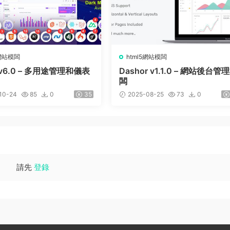
5網站模闆
html5網站模闆
r v6.0 – 多用途管理和儀表
Dashor v1.1.0 – 網站後台管
闆
10-24
85
0
35
2025-08-25
73
0
請先
登錄