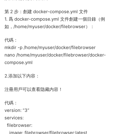
第 2 步：創建 docker-compose.yml 文件
1. 爲 docker-compose.yml 文件創建一個目錄（例
如，/home/myuser/docker/filebrowser）：
代碼：
mkdir -p /home/myuser/docker/filebrowser
nano /home/myuser/docker/filebrowser/docker-
compose.yml
2.添加以下内容：
注冊用戶可以查看隐藏内容！
代碼：
version: “3”
services:
filebrowser:
image: filebrowser/filebrowser:latest