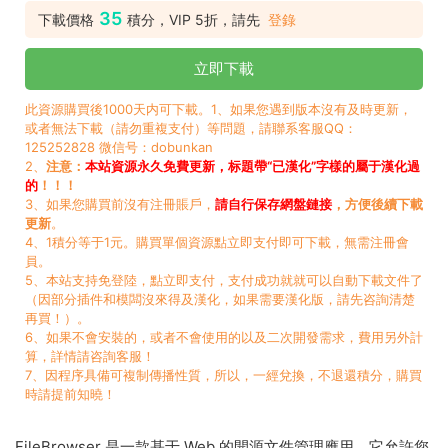
35
下載價格
積分，VIP 5折，請先
登錄
立即下載
此資源購買後1000天内可下載。1、如果您遇到版本沒有及時更新，
或者無法下載（請勿重複支付）等問題，請聯系客服QQ：
125252828 微信号：dobunkan
2、
注意：
本站資源永久免費更新，标題帶“已漢化”字樣的屬于漢化過
的
！！！
3、如果您購買前沒有注冊賬戶，
請自行保存網盤鏈接
，方便後續下載
更新
。
4、1積分等于1元。購買單個資源點立即支付即可下載，無需注冊會
員。
5、本站支持免登陸，點立即支付，支付成功就就可以自動下載文件了
（因部分插件和模闆沒來得及漢化，如果需要漢化版，請先咨詢清楚
再買！）。
6、如果不會安裝的，或者不會使用的以及二次開發需求，費用另外計
算，詳情請咨詢客服！
7、因程序具備可複制傳播性質，所以，一經兌換，不退還積分，購買
時請提前知曉！
FileBrowser 是一款基于 Web 的開源文件管理應用，它允許您