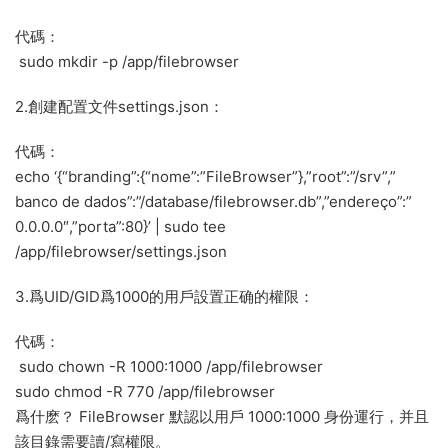
代碼：
sudo mkdir -p /app/filebrowser
2.創建配置文件settings.json：
代碼：
echo ‘{“branding”:{“nome”:”FileBrowser”},”root”:”/srv”,”
banco de dados”:”/database/filebrowser.db”,”endereço”:”
0.0.0.0″,”porta”:80}’ | sudo tee
/app/filebrowser/settings.json
3.爲UID/GID爲1000的用戶設置正确的權限：
代碼：
sudo chown -R 1000:1000 /app/filebrowser
sudo chmod -R 770 /app/filebrowser
爲什麽？ FileBrowser 默認以用戶 1000:1000 身份運行，并且
該目錄需要讀/寫權限。