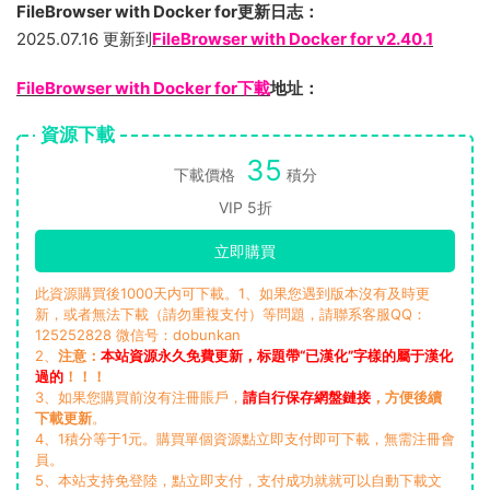
FileBrowser with Docker for更新日志：
2025.07.16 更新到
FileBrowser with Docker for v2.40.1
FileBrowser with Docker for下載
地址：
資源下載
35
下載價格
積分
VIP 5折
立即購買
此資源購買後1000天内可下載。1、如果您遇到版本沒有及時更
新，或者無法下載（請勿重複支付）等問題，請聯系客服QQ：
125252828 微信号：dobunkan
2、
注意：
本站資源永久免費更新，标題帶“已漢化”字樣的屬于漢化
過的
！！！
3、如果您購買前沒有注冊賬戶，
請自行保存網盤鏈接
，方便後續
下載更新
。
4、1積分等于1元。購買單個資源點立即支付即可下載，無需注冊會
員。
5、本站支持免登陸，點立即支付，支付成功就就可以自動下載文