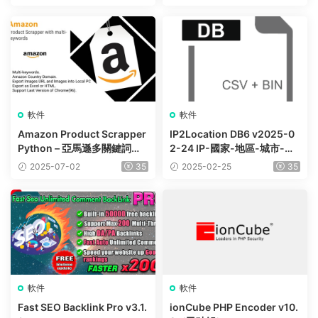
軟件
軟件
Amazon Product Scrapper
IP2Location DB6 v2025-0
Python – 亞馬遜多關鍵詞産
2-24 IP-國家-地區-城市-緯
品抓取工具
度-經度-ISP 數據庫
2025-07-02
35
2025-02-25
35
軟件
軟件
Fast SEO Backlink Pro v3.1.
ionCube PHP Encoder v10.