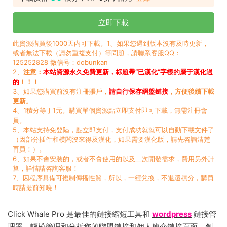
立即下載
此資源購買後1000天内可下載。1、如果您遇到版本沒有及時更新，
或者無法下載（請勿重複支付）等問題，請聯系客服QQ：
125252828 微信号：dobunkan
2、
注意：
本站資源永久免費更新，标題帶“已漢化”字樣的屬于漢化過
的
！！！
3、如果您購買前沒有注冊賬戶，
請自行保存網盤鏈接
，方便後續下載
更新
。
4、1積分等于1元。購買單個資源點立即支付即可下載，無需注冊會
員。
5、本站支持免登陸，點立即支付，支付成功就就可以自動下載文件了
（因部分插件和模闆沒來得及漢化，如果需要漢化版，請先咨詢清楚
再買！）。
6、如果不會安裝的，或者不會使用的以及二次開發需求，費用另外計
算，詳情請咨詢客服！
7、因程序具備可複制傳播性質，所以，一經兌換，不退還積分，購買
時請提前知曉！
Click Whale Pro 是最佳的鏈接縮短工具和
wordpress
鏈接管
理器。輕松管理和分析您的聯盟鏈接和個人簡介鏈接頁面。創