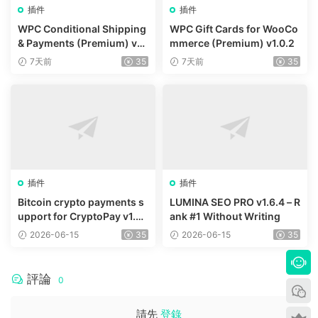
插件
插件
WPC Conditional Shipping
WPC Gift Cards for WooCo
& Payments (Premium) v1.
mmerce (Premium) v1.0.2
0.2
7天前
35
7天前
35
插件
插件
Bitcoin crypto payments s
LUMINA SEO PRO v1.6.4 – R
upport for CryptoPay v1.4.
ank #1 Without Writing
3
2026-06-15
35
2026-06-15
35
評論
0
請先
登錄