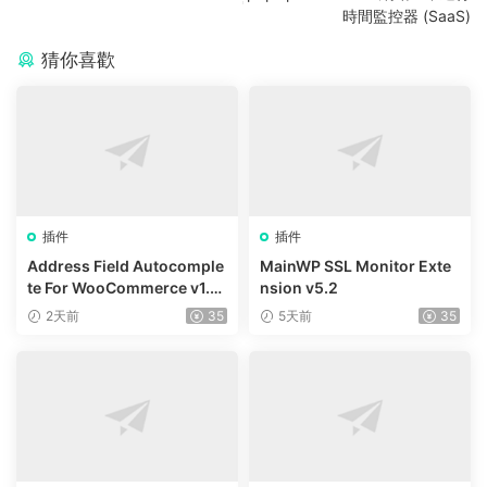
時間監控器 (SaaS)
猜你喜歡
插件
插件
Address Field Autocomple
MainWP SSL Monitor Exte
te For WooCommerce v1.3.
nsion v5.2
2
2天前
35
5天前
35