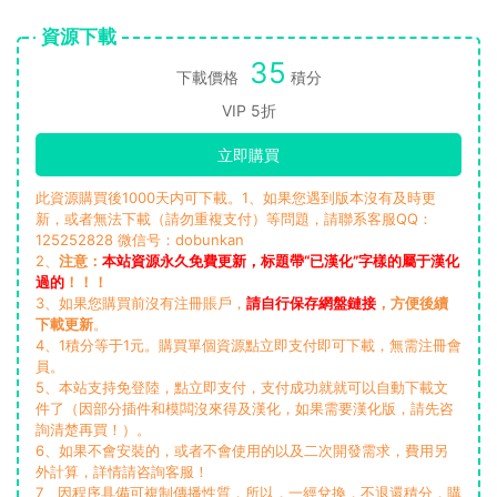
資源下載
35
下載價格
積分
VIP 5折
立即購買
此資源購買後1000天内可下載。1、如果您遇到版本沒有及時更
新，或者無法下載（請勿重複支付）等問題，請聯系客服QQ：
125252828 微信号：dobunkan
2、
注意：
本站資源永久免費更新，标題帶“已漢化”字樣的屬于漢化
過的
！！！
3、如果您購買前沒有注冊賬戶，
請自行保存網盤鏈接
，方便後續
下載更新
。
4、1積分等于1元。購買單個資源點立即支付即可下載，無需注冊會
員。
5、本站支持免登陸，點立即支付，支付成功就就可以自動下載文
件了（因部分插件和模闆沒來得及漢化，如果需要漢化版，請先咨
詢清楚再買！）。
6、如果不會安裝的，或者不會使用的以及二次開發需求，費用另
外計算，詳情請咨詢客服！
7、因程序具備可複制傳播性質，所以，一經兌換，不退還積分，購