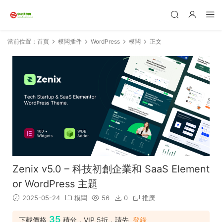
當前位置：
首頁
模闆插件
WordPress
模闆
正文
Zenix v5.0 – 科技初創企業和 SaaS Element
or WordPress 主題
2025-05-24
模闆
56
0
推廣
35
下載價格
積分，VIP 5折，請先
登錄