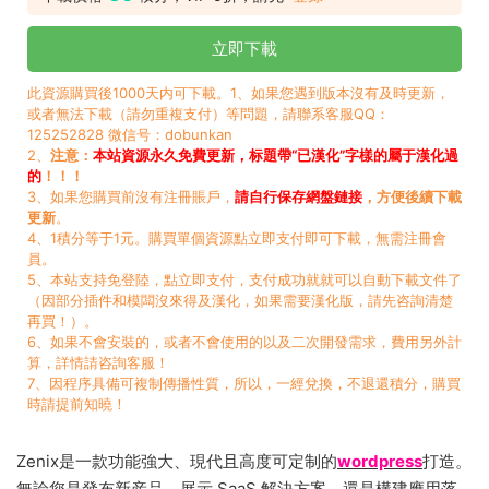
立即下載
此資源購買後1000天内可下載。1、如果您遇到版本沒有及時更新，
或者無法下載（請勿重複支付）等問題，請聯系客服QQ：
125252828 微信号：dobunkan
2、
注意：
本站資源永久免費更新，标題帶“已漢化”字樣的屬于漢化過
的
！！！
3、如果您購買前沒有注冊賬戶，
請自行保存網盤鏈接
，方便後續下載
更新
。
4、1積分等于1元。購買單個資源點立即支付即可下載，無需注冊會
員。
5、本站支持免登陸，點立即支付，支付成功就就可以自動下載文件了
（因部分插件和模闆沒來得及漢化，如果需要漢化版，請先咨詢清楚
再買！）。
6、如果不會安裝的，或者不會使用的以及二次開發需求，費用另外計
算，詳情請咨詢客服！
7、因程序具備可複制傳播性質，所以，一經兌換，不退還積分，購買
時請提前知曉！
Zenix是一款功能強大、現代且高度可定制的
wordpress
打造。
無論您是發布新産品、展示 SaaS 解決方案，還是構建應用落