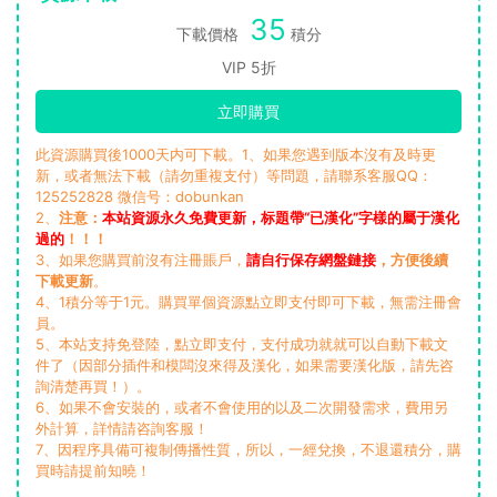
35
下載價格
積分
VIP 5折
立即購買
此資源購買後1000天内可下載。1、如果您遇到版本沒有及時更
新，或者無法下載（請勿重複支付）等問題，請聯系客服QQ：
125252828 微信号：dobunkan
2、
注意：
本站資源永久免費更新，标題帶“已漢化”字樣的屬于漢化
過的
！！！
3、如果您購買前沒有注冊賬戶，
請自行保存網盤鏈接
，方便後續
下載更新
。
4、1積分等于1元。購買單個資源點立即支付即可下載，無需注冊會
員。
5、本站支持免登陸，點立即支付，支付成功就就可以自動下載文
件了（因部分插件和模闆沒來得及漢化，如果需要漢化版，請先咨
詢清楚再買！）。
6、如果不會安裝的，或者不會使用的以及二次開發需求，費用另
外計算，詳情請咨詢客服！
7、因程序具備可複制傳播性質，所以，一經兌換，不退還積分，購
買時請提前知曉！