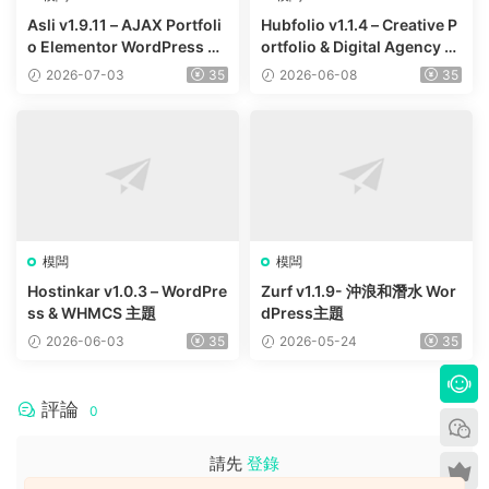
Asli v1.9.11 – AJAX Portfoli
Hubfolio v1.1.4 – Creative P
o Elementor WordPress Th
ortfolio & Digital Agency W
eme
ordPress Elementor Them
2026-07-03
35
2026-06-08
35
e
模闆
模闆
Hostinkar v1.0.3 – WordPre
Zurf v1.1.9- 沖浪和潛水 Wor
ss & WHMCS 主題
dPress主題
2026-06-03
35
2026-05-24
35
評論
0
請先
登錄