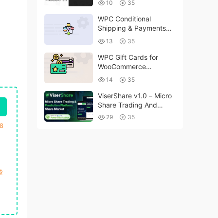
10
35
WPC Conditional
Shipping & Payments
(Premium) v1.0.2
13
35
WPC Gift Cards for
WooCommerce
(Premium) v1.0.2
14
35
ViserShare v1.0 – Micro
Share Trading And
Prediction Platform |
29
35
Share Market
8
楚