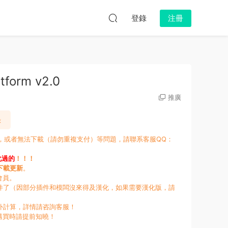
登錄
注冊
tform v2.0
推廣
錄
新，或者無法下載（請勿重複支付）等問題，請聯系客服QQ：
化過的
！！！
下載更新
。
會員。
件了（因部分插件和模闆沒來得及漢化，如果需要漢化版，請
外計算，詳情請咨詢客服！
購買時請提前知曉！