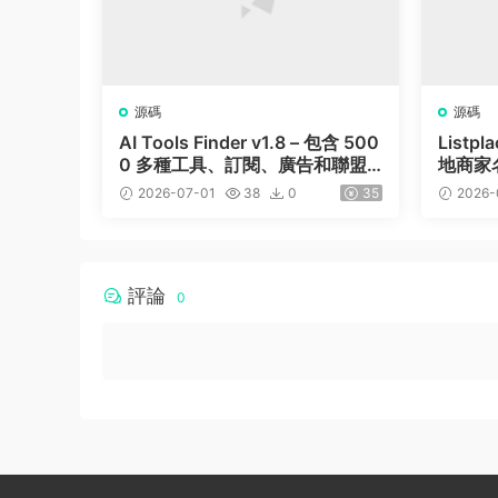
源碼
源碼
AI Tools Finder v1.8 – 包含 500
Listp
0 多種工具、訂閱、廣告和聯盟
地商家
營銷的自動抓取 AI 目錄
2026-07-01
38
0
35
2026-
評論
0