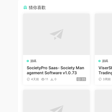
猜你喜歡
源碼
源碼
SocietyPro Saas- Society Man
ViserS
agement Software v1.0.73
Trading
m | Sh
4天前
11
0
35
3周前