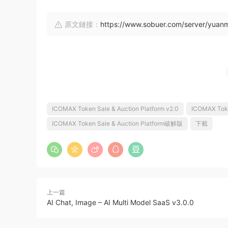
原文鏈接：
https://www.sobuer.com/server/yua
ICOMAX Token Sale & Auction Platform v2.0
ICOMAX Toke
ICOMAX Token Sale & Auction Platform破解版
下載
上一篇
AI Chat, Image – AI Multi Model SaaS v3.0.0