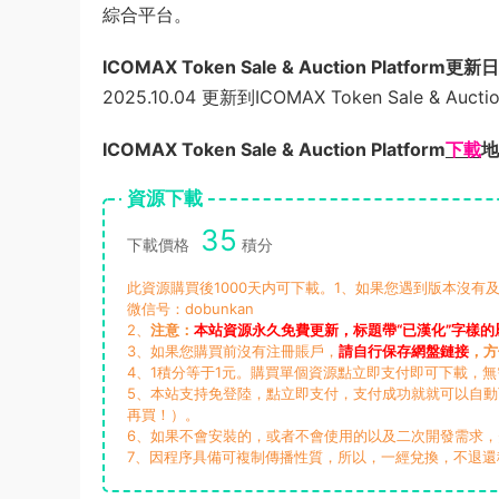
綜合平台。
ICOMAX Token Sale & Auction Platform更
2025.10.04 更新到ICOMAX Token Sale & Auction
ICOMAX Token Sale & Auction Platform
下載
地
資源下載
35
下載價格
積分
此資源購買後1000天内可下載。1、如果您遇到版本沒有及
微信号：dobunkan
2、
注意：
本站資源永久免費更新，标題帶“已漢化”字樣的
3、如果您購買前沒有注冊賬戶，
請自行保存網盤鏈接
，方
4、1積分等于1元。購買單個資源點立即支付即可下載，
5、本站支持免登陸，點立即支付，支付成功就就可以自
再買！）。
6、如果不會安裝的，或者不會使用的以及二次開發需求
7、因程序具備可複制傳播性質，所以，一經兌換，不退還