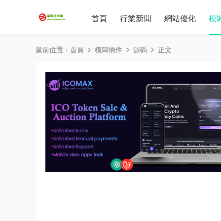
首頁
行業新聞
網站優化
模
當前位置：
首頁
模闆插件
源碼
正文