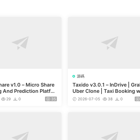
源碼
hare v1.0 – Micro Share
Taxido v3.0.1 – InDrive | Gra
 And Prediction Platfor
Uber Clone | Taxi Booking w
are Market
h Cab | Rental | Bidding | Pa
29
0
35
2026-07-05
38
0
el