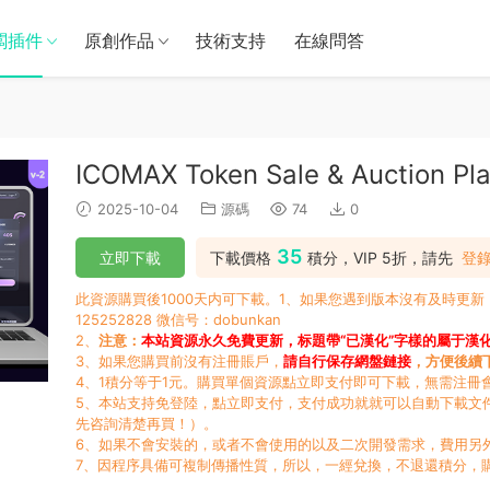
闆插件
原創作品
技術支持
在線問答
ICOMAX Token Sale & Auction Pla
2025-10-04
源碼
74
0
35
立即下載
下載價格
積分，VIP 5折，請先
登
此資源購買後1000天内可下載。1、如果您遇到版本沒有及時更
125252828 微信号：dobunkan
2、
注意：
本站資源永久免費更新，标題帶“已漢化”字樣的屬于漢
3、如果您購買前沒有注冊賬戶，
請自行保存網盤鏈接
，方便後續
4、1積分等于1元。購買單個資源點立即支付即可下載，無需注冊
5、本站支持免登陸，點立即支付，支付成功就就可以自動下載文
先咨詢清楚再買！）。
6、如果不會安裝的，或者不會使用的以及二次開發需求，費用另
7、因程序具備可複制傳播性質，所以，一經兌換，不退還積分，