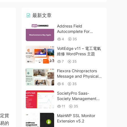
最新文章
Address Field
Autocomplete For
WooCommerce v1.3.2
4
35
VoltEdge v11 – 電工電氣
維修 WordPress 主題
7
35
Flexora Chiropractors
Message and Physical
Therapists WordPress
6
35
Theme v10
SocietyPro Saas-
Society Management
Software v1.0.73
11
35
法定貨
MainWP SSL Monitor
Extension v5.2
交易的