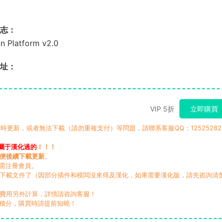
新日志：
 Platform v2.0
址：
VIP 5折
立即購買
時更新，或者無法下載（請勿重複支付）等問題，請聯系客服QQ：12525282
屬于漢化過的
！！！
便後續下載更新
。
無需注冊會員。
動下載文件了（因部分插件和模闆沒來得及漢化，如果需要漢化版，請先咨詢清
，費用另外計算，詳情請咨詢客服！
積分，購買時請提前知曉！