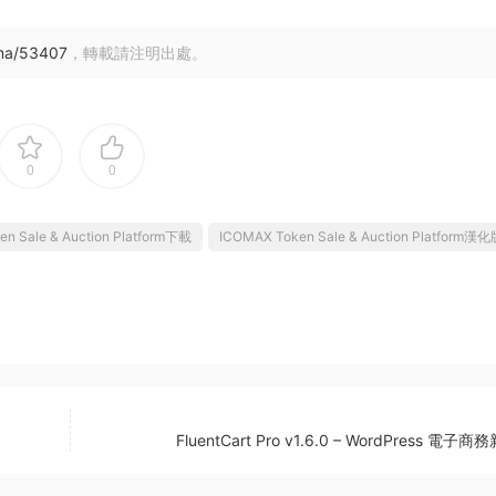
nma/53407
，轉載請注明出處。
0
0
n Sale & Auction Platform下載
ICOMAX Token Sale & Auction Platform漢
FluentCart Pro v1.6.0 – WordPress 電子