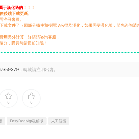
屬于漢化過的
！！！
便後續下載更新
。
無需注冊會員。
動下載文件了（因部分插件和模闆沒來得及漢化，如果需要漢化版，請先咨詢清
，費用另外計算，詳情請咨詢客服！
積分，購買時請提前知曉！
nma/59379
，轉載請注明出處。
0
0
版
EasyDocMgt破解版
人工智能