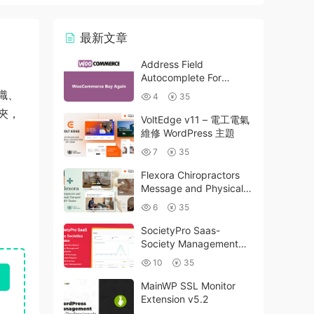
最新文章
Address Field
Autocomplete For
WooCommerce v1.3.2
織、
4
35
夾，
VoltEdge v11 – 電工電氣
維修 WordPress 主題
7
35
Flexora Chiropractors
Message and Physical
Therapists WordPress
6
35
Theme v10
SocietyPro Saas-
Society Management
Software v1.0.73
10
35
MainWP SSL Monitor
Extension v5.2