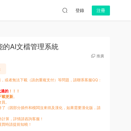
登錄
注冊
享功能的AI文檔管理系統
推廣
錄
更新，或者無法下載（請勿重複支付）等問題，請聯系客服QQ：
化過的
！！！
下載更新
。
會員。
件了（因部分插件和模闆沒來得及漢化，如果需要漢化版，請
外計算，詳情請咨詢客服！
購買時請提前知曉！