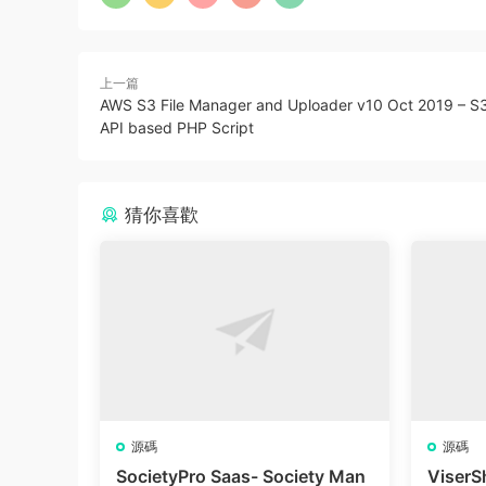
上一篇
AWS S3 File Manager and Uploader v10 Oct 2019 – S
API based PHP Script
猜你喜歡
源碼
源碼
SocietyPro Saas- Society Man
ViserS