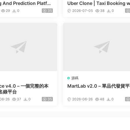
 And Prediction Platfor
Uber Clone | Taxi Booking w
are Market
h Cab | Rental | Bidding | Pa
29
0
35
2026-07-05
38
0
el
源碼
lace v4.0 – 一個完整的本
MartLab v2.0 – 單品代發貨
名錄平台
06-26
37
0
35
2026-06-26
48
0