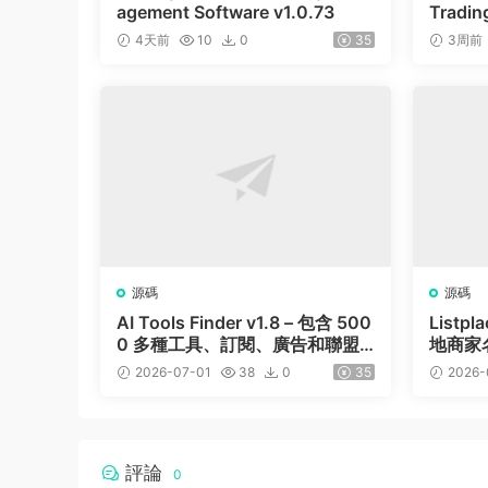
agement Software v1.0.73
Trading
m | Sh
4天前
10
0
35
3周前
源碼
源碼
AI Tools Finder v1.8 – 包含 500
Listp
0 多種工具、訂閱、廣告和聯盟
地商家
營銷的自動抓取 AI 目錄
2026-07-01
38
0
35
2026-
評論
0