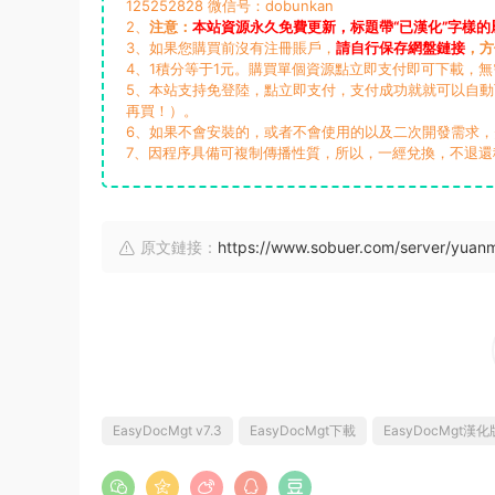
125252828 微信号：dobunkan
2、
注意：
本站資源永久免費更新，标題帶“已漢化”字樣的
3、如果您購買前沒有注冊賬戶，
請自行保存網盤鏈接
，方
4、1積分等于1元。購買單個資源點立即支付即可下載，
5、本站支持免登陸，點立即支付，支付成功就就可以自
再買！）。
6、如果不會安裝的，或者不會使用的以及二次開發需求
7、因程序具備可複制傳播性質，所以，一經兌換，不退還
原文鏈接：
https://www.sobuer.com/server/yua
EasyDocMgt v7.3
EasyDocMgt下載
EasyDocMgt漢化