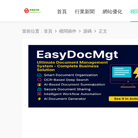
首頁
行業新聞
網站優化
模
當前位置：
首頁
模闆插件
源碼
正文