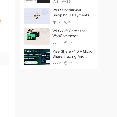
8
35
WPC Conditional
Shipping & Payments
(Premium) v1.0.2
楚
12
35
WPC Gift Cards for
WooCommerce
(Premium) v1.0.2
13
35
ViserShare v1.0 – Micro
Share Trading And
Prediction Platform |
29
35
Share Market