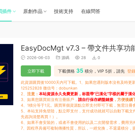
闆插件
原創作品
技術支持
在線問答
EasyDocMgt v7.3 – 帶文件共
2026-06-03
源碼
28
0
35
立即下載
下載價格
積分，VIP 5折，請先
登
此資源購買後10000天内可下載。1、如果您遇到版本沒有及時
125252828 微信号：dobunkan
2、
注意：
本站資源永久免費更新，标題帶“已漢化”字樣的屬于漢
3、如果您購買前沒有注冊賬戶，
請自行保存網盤鏈接
，方便後續
4、1積分等于1元。購買單個資源點立即支付即可下載，無需注冊
5、本站支持免登陸，點立即支付，支付成功就就可以自動下載文
先咨詢清楚再買！）。
6、如果不會安裝的，或者不會使用的以及二次開發需求，費用另
7、因程序具備可複制傳播性質，所以，一經兌換，不退還積分，